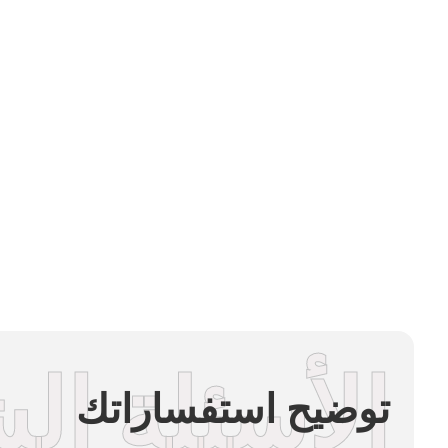
الأسئلة ال
توضيح استفساراتك