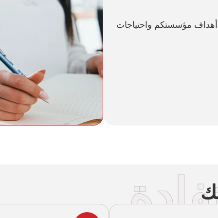
ع أهداف مؤسستكم واحتياجات
فادة
ك